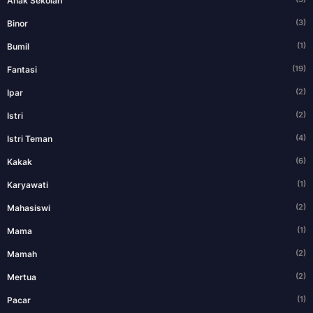
Anak Sekolah
(3)
Binor
(1)
Bumil
(19)
Fantasi
(2)
Ipar
(2)
Istri
(4)
Istri Teman
(6)
Kakak
(1)
Karyawati
(2)
Mahasiswi
(1)
Mama
(2)
Mamah
(2)
Mertua
(1)
Pacar