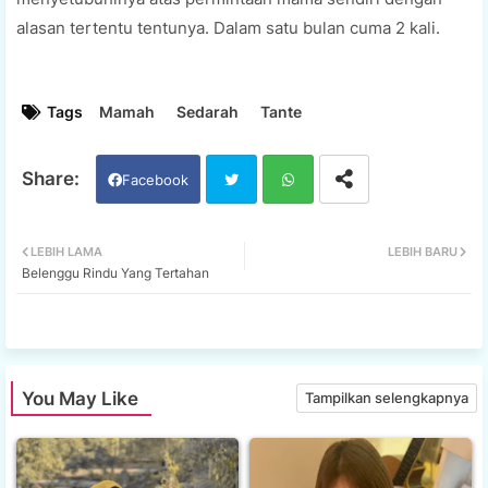
alasan tertentu tentunya. Dalam satu bulan cuma 2 kali.
Tags
Mamah
Sedarah
Tante
Facebook
Twi
Wh
LEBIH LAMA
LEBIH BARU
Belenggu Rindu Yang Tertahan
tter
ats
app
You May Like
Tampilkan selengkapnya