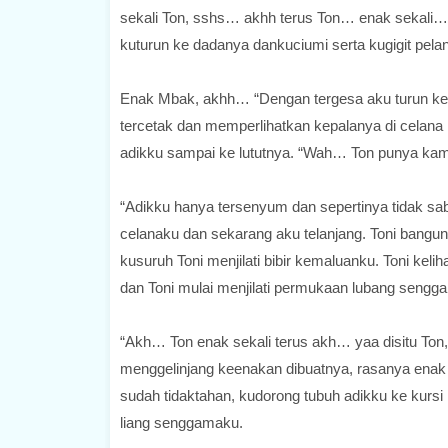
sekali Ton, sshs… akhh terus Ton… enak sekali… “K
kuturun ke dadanya dankuciumi serta kugigit pelan
Enak Mbak, akhh… “Dengan tergesa aku turun keb
tercetak dan memperlihatkan kepalanya di celana
adikku sampai ke lututnya. “Wah… Ton punya kamu
“Adikku hanya tersenyum dan sepertinya tidak s
celanaku dan sekarang aku telanjang. Toni bangun
kusuruh Toni menjilati bibir kemaluanku. Toni kel
dan Toni mulai menjilati permukaan lubang sengg
“Akh… Ton enak sekali terus akh… yaa disitu To
menggelinjang keenakan dibuatnya, rasanya enak s
sudah tidaktahan, kudorong tubuh adikku ke kurs
liang senggamaku.