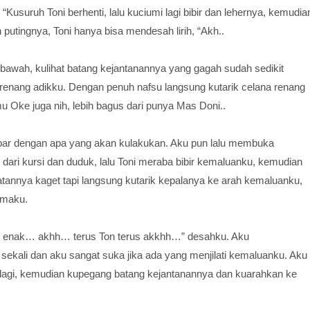
usuruh Toni berhenti, lalu kuciumi lagi bibir dan lehernya, kemudia
 putingnya, Toni hanya bisa mendesah lirih, “Akh..
awah, kulihat batang kejantanannya yang gagah sudah sedikit
 renang adikku. Dengan penuh nafsu langsung kutarik celana renang
 Oke juga nih, lebih bagus dari punya Mas Doni..
abar dengan apa yang akan kulakukan. Aku pun lalu membuka
 dari kursi dan duduk, lalu Toni meraba bibir kemaluanku, kemudian
ihatannya kaget tapi langsung kutarik kepalanya ke arah kemaluanku,
amaku.
n, enak… akhh… terus Ton terus akkhh…” desahku. Aku
ekali dan aku sangat suka jika ada yang menjilati kemaluanku. Aku
i lagi, kemudian kupegang batang kejantanannya dan kuarahkan ke