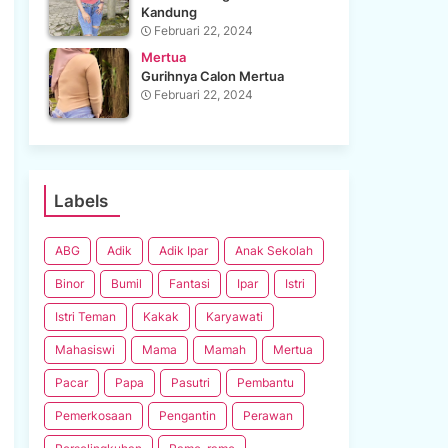
Kandung
Februari 22, 2024
Mertua
Gurihnya Calon Mertua
Februari 22, 2024
Labels
ABG
Adik
Adik Ipar
Anak Sekolah
Binor
Bumil
Fantasi
Ipar
Istri
Istri Teman
Kakak
Karyawati
Mahasiswi
Mama
Mamah
Mertua
Pacar
Papa
Pasutri
Pembantu
Pemerkosaan
Pengantin
Perawan