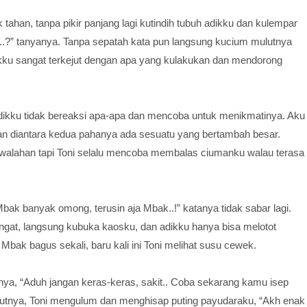
tahan, tanpa pikir panjang lagi kutindih tubuh adikku dan kulempar
..?” tanyanya. Tanpa sepatah kata pun langsung kucium mulutnya
kku sangat terkejut dengan apa yang kulakukan dan mendorong
ni adikku tidak bereaksi apa-apa dan mencoba untuk menikmatinya. Aku
kan diantara kedua pahanya ada sesuatu yang bertambah besar.
 kewalahan tapi Toni selalu mencoba membalas ciumanku walau terasa
bak banyak omong, terusin aja Mbak..!” katanya tidak sabar lagi.
at, langsung kubuka kaosku, dan adikku hanya bisa melotot
bak bagus sekali, baru kali ini Toni melihat susu cewek.
, “Aduh jangan keras-keras, sakit.. Coba sekarang kamu isep
utnya, Toni mengulum dan menghisap puting payudaraku, “Akh enak