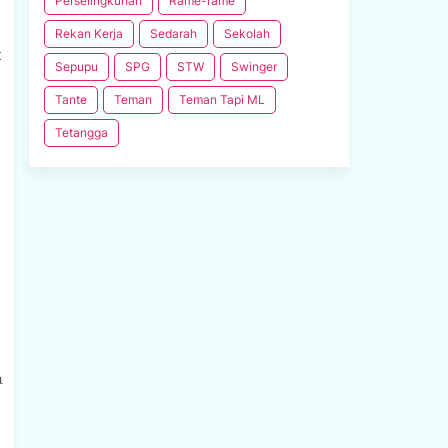
Perselingkuhan
Rame-rame
Rekan Kerja
Sedarah
Sekolah
t
Sepupu
SPG
STW
Swinger
Tante
Teman
Teman Tapi ML
Tetangga
a