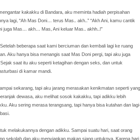
mengantar kakakku di Bandara, aku meminta hadiah perpisahan
ya lagi, “Ah Mas Doni… terus Mas.. akh..” “Akh Ani, kamu cantik
Ani juga Mas… akh… Mas, Ani keluar Mas.. akhh..!”
. Setelah beberapa saat kami berciuman dan kembali lagi ke ruang
nan. Aku hanya bisa menangis saat Mas Doni pergi, tapi aku juga
Sejak saat itu aku seperti ketagihan dengan seks, dan untuk
turbasi di kamar mandi.
pai sekarang, tapi aku jarang merasakan kenikmatan seperti yan
eranjak dewasa, aku melihat sosok kakakku, tapi adikku lebih
u. Aku sering merasa terangsang, tapi hanya bisa kutahan dan lagi
basi.
tuk melakukannya dengan adikku. Sampai suatu hari, saat orang
lang sekolah dan aku menyiapkan makan siang untuknya. Karena hari