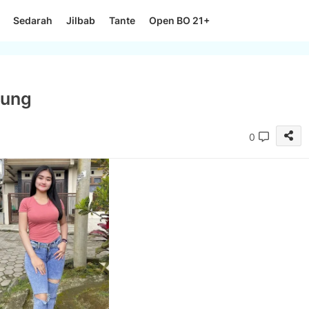
Sedarah
Jilbab
Tante
Open BO 21+
dung
0