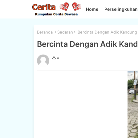
Home
Perselingkuhan
Beranda
Sedarah
Bercinta Dengan Adik Kandung
Bercinta Dengan Adik Kan
x