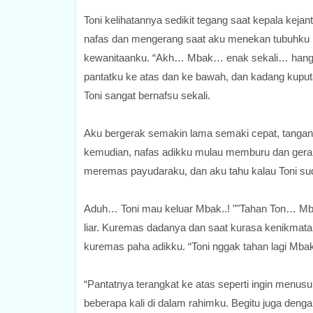
Toni kelihatannya sedikit tegang saat kepala ke
nafas dan mengerang saat aku menekan tubuhku k
kewanitaanku. “Akh… Mbak… enak sekali… hangat
pantatku ke atas dan ke bawah, dan kadang kupu
Toni sangat bernafsu sekali.
Aku bergerak semakin lama semaki cepat, tanga
kemudian, nafas adikku mulau memburu dan gera
meremas payudaraku, dan aku tahu kalau Toni su
Aduh… Toni mau keluar Mbak..! ""Tahan Ton… Mbak
liar. Kuremas dadanya dan saat kurasa kenikmata
kuremas paha adikku. “Toni nggak tahan lagi Mb
“Pantatnya terangkat ke atas seperti ingin men
beberapa kali di dalam rahimku. Begitu juga den