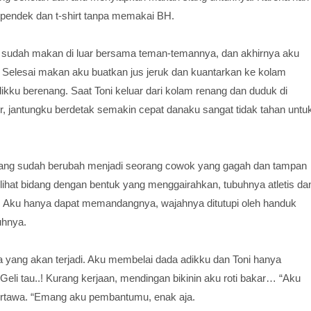
pendek dan t-shirt tanpa memakai BH.
 sudah makan di luar bersama teman-temannya, dan akhirnya aku
 Selesai makan aku buatkan jus jeruk dan kuantarkan ke kolam
ikku berenang. Saat Toni keluar dari kolam renang dan duduk di
, jantungku berdetak semakin cepat danaku sangat tidak tahan untu
rang sudah berubah menjadi seorang cowok yang gagah dan tampan
rlihat bidang dengan bentuk yang menggairahkan, tubuhnya atletis da
r. Aku hanya dapat memandangnya, wajahnya ditutupi oleh handuk
uhnya.
pa yang akan terjadi. Aku membelai dada adikku dan Toni hanya
eli tau..! Kurang kerjaan, mendingan bikinin aku roti bakar… “Aku
 tertawa. “Emang aku pembantumu, enak aja.