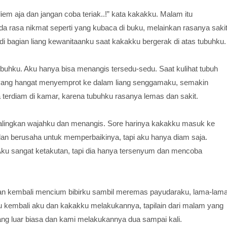
iem aja dan jangan coba teriak..!” kata kakakku. Malam itu
da rasa nikmat seperti yang kubaca di buku, melainkan rasanya saki
di bagian liang kewanitaanku saat kakakku bergerak di atas tubuhku.
buhku. Aku hanya bisa menangis tersedu-sedu. Saat kulihat tubuh
yang hangat menyemprot ke dalam liang senggamaku, semakin
 terdiam di kamar, karena tubuhku rasanya lemas dan sakit.
lingkan wajahku dan menangis. Sore harinya kakakku masuk ke
an berusaha untuk memperbaikinya, tapi aku hanya diam saja.
Aku sangat ketakutan, tapi dia hanya tersenyum dan mencoba
 dan kembali mencium bibirku sambil meremas payudaraku, lama-lam
u kembali aku dan kakakku melakukannya, tapilain dari malam yang
ng luar biasa dan kami melakukannya dua sampai kali.