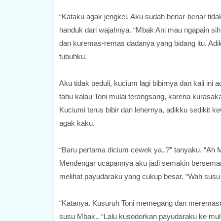
“Kataku agak jengkel. Aku sudah benar-benar tidak 
handuk dari wajahnya. “Mbak Ani mau ngapain sih
dan kuremas-remas dadanya yang bidang itu. Adi
tubuhku.
Aku tidak peduli, kucium lagi bibirnya dan kali i
tahu kalau Toni mulai terangsang, karena kurasa
Kuciumi terus bibir dan lehernya, adikku sedikit
agak kaku.
“Baru pertama dicium cewek ya..?” tanyaku. “Ah M
Mendengar ucapannya aku jadi semakin bersemang
melihat payudaraku yang cukup besar. “Wah susu M
“Katanya. Kusuruh Toni memegang dan meremasnya
susu Mbak.. “Lalu kusodorkan payudaraku ke mul