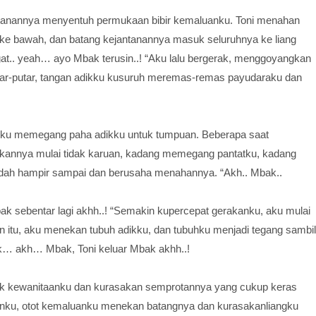
jantanannya menyentuh permukaan bibir kemaluanku. Toni menahan
e bawah, dan batang kejantanannya masuk seluruhnya ke liang
.. yeah… ayo Mbak terusin..! “Aku lalu bergerak, menggoyangkan
tar-putar, tangan adikku kusuruh meremas-remas payudaraku dan
nku memegang paha adikku untuk tumpuan. Beberapa saat
kannya mulai tidak karuan, kadang memegang pantatku, kadang
dah hampir sampai dan berusaha menahannya. “Akh.. Mbak..
 sebentar lagi akhh..! “Semakin kupercepat gerakanku, aku mulai
n itu, aku menekan tubuh adikku, dan tubuhku menjadi tegang sambil
ak… akh… Mbak, Toni keluar Mbak akhh..!
usuk kewanitaanku dan kurasakan semprotannya yang cukup keras
ganku, otot kemaluanku menekan batangnya dan kurasakanliangku