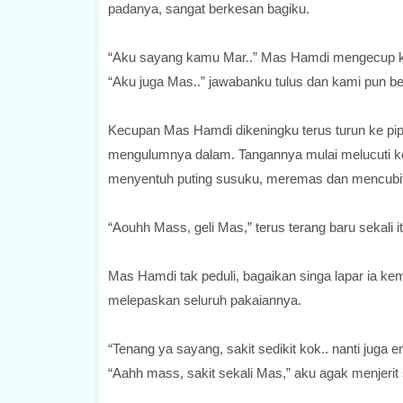
padanya, sangat berkesan bagiku.
“Aku sayang kamu Mar..” Mas Hamdi mengecup ken
“Aku juga Mas..” jawabanku tulus dan kami pun be
Kecupan Mas Hamdi dikeningku terus turun ke pip
mengulumnya dalam. Tangannya mulai melucuti ke
menyentuh puting susuku, meremas dan mencubit 
“Aouhh Mass, geli Mas,” terus terang baru sekali 
Mas Hamdi tak peduli, bagaikan singa lapar ia kem
melepaskan seluruh pakaiannya.
“Tenang ya sayang, sakit sedikit kok.. nanti juga e
“Aahh mass, sakit sekali Mas,” aku agak menjeri