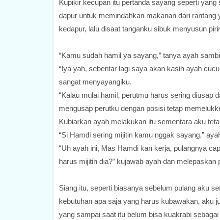
Kupikir kecupan itu pertanda sayang seperti yang 
dapur untuk memindahkan makanan dari rantang y
kedapur, lalu disaat tanganku sibuk menyusun pi
“Kamu sudah hamil ya sayang,” tanya ayah sambi
“Iya yah, sebentar lagi saya akan kasih ayah cu
sangat menyayangiku.
“Kalau mulai hamil, perutmu harus sering diusap da
mengusap perutku dengan posisi tetap memelukku
Kubiarkan ayah melakukan itu sementara aku te
“Si Hamdi sering mijitin kamu nggak sayang,” ayah
“Uh ayah ini, Mas Hamdi kan kerja, pulangnya cap
harus mijitin dia?” kujawab ayah dan melepaskan 
Siang itu, seperti biasanya sebelum pulang aku 
kebutuhan apa saja yang harus kubawakan, aku j
yang sampai saat itu belum bisa kuakrabi sebagai