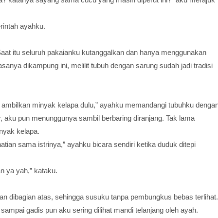
erintah ayahku.
aat itu seluruh pakaianku kutanggalkan dan hanya menggunakan
sanya dikampung ini, melilit tubuh dengan sarung sudah jadi tradisi
ah ambilkan minyak kelapa dulu,” ayahku memandangi tubuhku denga
, aku pun menunggunya sambil berbaring diranjang. Tak lama
nyak kelapa.
n sama istrinya,” ayahku bicara sendiri ketika duduk ditepi
n ya yah,” kataku.
n dibagian atas, sehingga susuku tanpa pembungkus bebas terlihat.
l sampai gadis pun aku sering dilihat mandi telanjang oleh ayah.