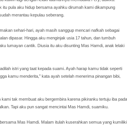
jak itu pula aku hidup bersama ayahku dirumah kami dikampung
u sudah merantau kepulau seberang.
 makan sehari-hari, ayah masih sanggup mencari nafkah sebagai
alan dipasar. Hingga aku menginjak usia 17 tahun, dan tumbuh
u lumayan cantik. Diusia itu aku disunting Mas Hamdi, anak lelaki
dilah istri yang taat kepada suami. Ayah harap kamu tidak seperti
ingga kamu menderita,” kata ayah setelah menerima pinangan bibi,
kami tak membuat aku bergembira karena pikiranku tertuju iba pad
lkan. Tapi aku pun sangat mencintai Mas Hamdi, suamiku.
 bersama Mas Hamdi. Malam itulah kuserahkan semua yang kumiliki