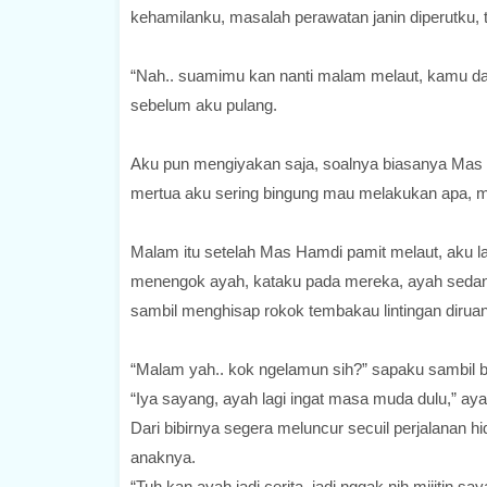
kehamilanku, masalah perawatan janin diperutku, t
“Nah.. suamimu kan nanti malam melaut, kamu datan
sebelum aku pulang.
Aku pun mengiyakan saja, soalnya biasanya Mas H
mertua aku sering bingung mau melakukan apa, m
Malam itu setelah Mas Hamdi pamit melaut, aku l
menengok ayah, kataku pada mereka, ayah sedang
sambil menghisap rokok tembakau lintingan dirua
“Malam yah.. kok ngelamun sih?” sapaku sambil b
“Iya sayang, ayah lagi ingat masa muda dulu,” aya
Dari bibirnya segera meluncur secuil perjalanan 
anaknya.
“Tuh kan ayah jadi cerita, jadi nggak nih mijitin