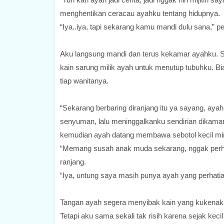
menghentikan ceracau ayahku tentang hidupnya.
“Iya..iya, tapi sekarang kamu mandi dulu sana,” p
Aku langsung mandi dan terus kekamar ayahku. S
kain sarung milik ayah untuk menutup tubuhku. Bia
tiap wanitanya.
“Sekarang berbaring diranjang itu ya sayang, ay
senyuman, lalu meninggalkanku sendirian dikamar
kemudian ayah datang membawa sebotol kecil mi
“Memang susah anak muda sekarang, nggak perhatia
ranjang.
“Iya, untung saya masih punya ayah yang perhatia
Tangan ayah segera menyibak kain yang kukenaka
Tetapi aku sama sekali tak risih karena sejak keci