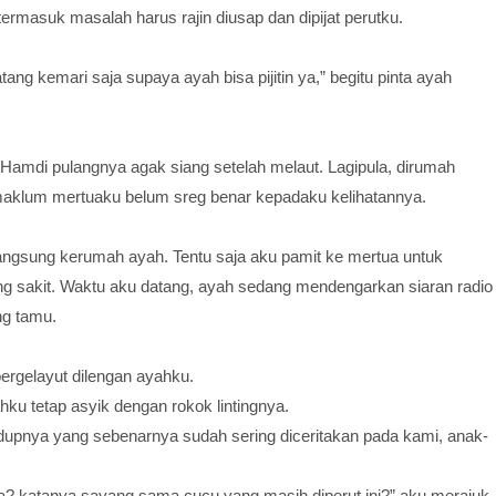
ermasuk masalah harus rajin diusap dan dipijat perutku.
g kemari saja supaya ayah bisa pijitin ya,” begitu pinta ayah
amdi pulangnya agak siang setelah melaut. Lagipula, dirumah
aklum mertuaku belum sreg benar kepadaku kelihatannya.
angsung kerumah ayah. Tentu saja aku pamit ke mertua untuk
 sakit. Waktu aku datang, ayah sedang mendengarkan siaran radio
ng tamu.
ergelayut dilengan ayahku.
hku tetap asyik dengan rokok lintingnya.
hidupnya yang sebenarnya sudah sering diceritakan pada kami, anak-
 saya? katanya sayang sama cucu yang masih diperut ini?” aku merajuk