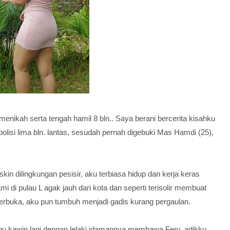
menikah serta tengah hamil 8 bln.. Saya berani bercerita kisahku
isi lima bln. lantas, sesudah pernah digebuki Mas Hamdi (25),
in dilingkungan pesisir, aku terbiasa hidup dan kerja keras
i pulau L agak jauh dari kota dan seperti terisolir membuat
erbuka, aku pun tumbuh menjadi gadis kurang pergaulan.
 Ibu kawin lagi dengan lelaki idamannya membawa Fery, adikku.