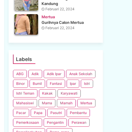
Kandung
Februari 22, 2024
Mertua
Gurihnya Calon Mertua
Februari 22, 2024
Labels
ABG
Adik
Adik Ipar
Anak Sekolah
Binor
Bumil
Fantasi
Ipar
Istri
Istri Teman
Kakak
Karyawati
Mahasiswi
Mama
Mamah
Mertua
Pacar
Papa
Pasutri
Pembantu
Pemerkosaan
Pengantin
Perawan