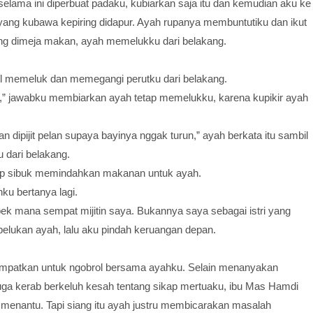
selama ini diperbuat padaku, kubiarkan saja itu dan kemudian aku ke
ang kubawa kepiring didapur. Ayah rupanya membuntutiku dan ikut
ring dimeja makan, ayah memelukku dari belakang.
l memeluk dan memegangi perutku dari belakang.
cu,” jawabku membiarkan ayah tetap memelukku, karena kupikir ayah
n dipijit pelan supaya bayinya nggak turun,” ayah berkata itu sambil
 dari belakang.
tap sibuk memindahkan makanan untuk ayah.
ku bertanya lagi.
ek mana sempat mijitin saya. Bukannya saya sebagai istri yang
pelukan ayah, lalu aku pindah keruangan depan.
sempatkan untuk ngobrol bersama ayahku. Selain menanyakan
uga kerab berkeluh kesah tentang sikap mertuaku, ibu Mas Hamdi
 menantu. Tapi siang itu ayah justru membicarakan masalah