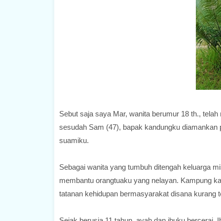
Sebut saja saya Mar, wanita berumur 18 th., telah 
sesudah Sam (47), bapak kandungku diamankan pol
suamiku.
Sebagai wanita yang tumbuh ditengah keluarga misk
membantu orangtuaku yang nelayan. Kampung kami d
tatanan kehidupan bermasyarakat disana kurang t
Sejak berusia 11 tahun, ayah dan ibuku bercerai.