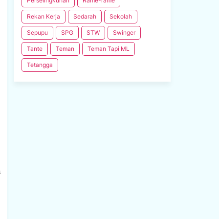
Perselingkuhan
Rame-rame
Rekan Kerja
Sedarah
Sekolah
Sepupu
SPG
STW
Swinger
Tante
Teman
Teman Tapi ML
Tetangga
a